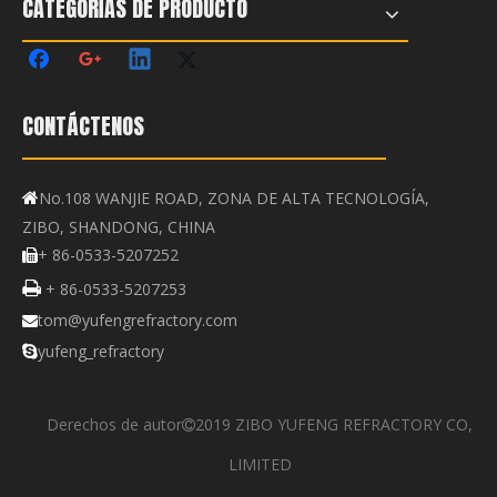
CATEGORÍAS DE PRODUCTO
CONTÁCTENOS
No.108 WANJIE ROAD, ZONA DE ALTA TECNOLOGÍA,

ZIBO, SHANDONG, CHINA
+ 86-0533-5207252


+ 86-0533-5207253
tom@yufengrefractory.com

yufeng_refractory

Derechos de autor
2019 ZIBO YUFENG REFRACTORY CO,

LIMITED