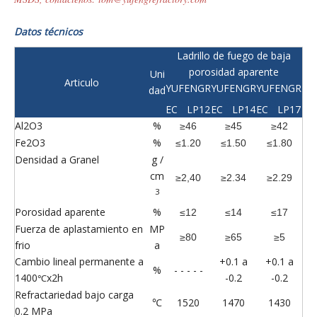
Datos técnicos
Ladrillo de fuego de baja
porosidad aparente
Uni
Articulo
YUFENGR
YUFENGR
YUFENGR
dad
®
®
®
EC
LP12
EC
LP14
EC
LP17
Al2O3
%
≥46
≥45
≥42
Fe2O3
%
≤1.20
≤1.50
≤1.80
Densidad a Granel
g /
cm
≥2,40
≥2.34
≥2.29
3
Porosidad aparente
%
≤12
≤14
≤17
Fuerza de aplastamiento en
MP
≥80
≥65
≥5
frio
a
Cambio lineal permanente a
+0.1 a
+0.1 a
%
- - - - -
1400
x2h
-0.2
-0.2
℃
Refractariedad bajo carga
1520
1470
1430
℃
0.2 MPa