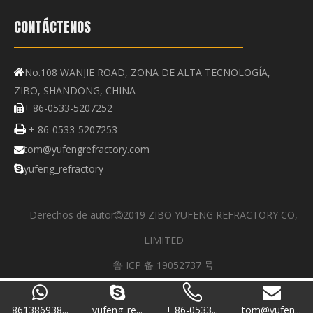
CONTÁCTENOS
No.108 WANJIE ROAD, ZONA DE ALTA TECNOLOGÍA,

ZIBO, SHANDONG, CHINA
+ 86-0533-5207252


+ 86-0533-5207253
tom@yufengrefractory.com

yufeng_refractory

Derechos de autor
2019 ZIBO YUFENG REFRACTORY CO,

LIMITED
鲁 ICP 备 19052737 号
861386938...
yufeng_re...
+ 86-0533...
tom@yufen...