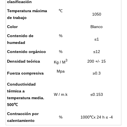
clasificación
Temperatura máxima
℃
1050
de trabajo
Color
Blanco
Contenido de
%
≤1
humedad
Contenido orgánico
%
≤12
3
Densidad teórica
200 +/- 15
Kg / M
Mpa
Fuerza compresiva
≥
0.3
Conductividad
térmica a
W / m.k
≤
0.153
temperatura media.
500
℃
Contracción por
%
1000
x 24 h ≤ -4
℃
calentamiento